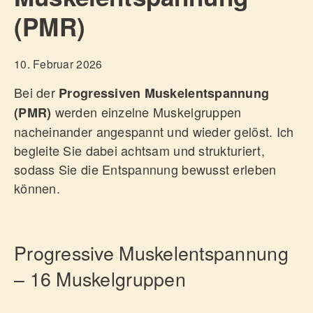
(PMR)
MEINE SCHWERPUNKTE
Kindheit
10. Februar 2026
Bindung
Bei der
Progressiven Muskelentspannung
Verlust
werden einzelne Muskelgruppen
(PMR)
Trauma
nacheinander angespannt und wieder gelöst. Ich
begleite Sie dabei achtsam und strukturiert,
ÜBER MICH
sodass Sie die Entspannung bewusst erleben
können.
ERSTGESPRÄCH/PREISGESTALTUNG
FAQS
Progressive Muskelentspannung
BLOG
– 16 Muskelgruppen
kontakt@traumatherapie-sicha.de