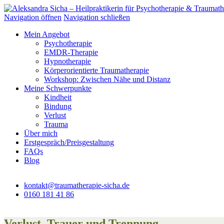
Zum
Inhalt
Navigation öffnen
Navigation schließen
springen
Mein Angebot
Psychotherapie
EMDR-Therapie
Hypnotherapie
Körperorientierte Traumatherapie
Workshop: Zwischen Nähe und Distanz
Meine Schwerpunkte
Kindheit
Bindung
Verlust
Trauma
Über mich
Erstgespräch/Preisgestaltung
FAQs
Blog
kontakt@traumatherapie-sicha.de
0160 181 41 86
Verlust, Trauer und Trennung