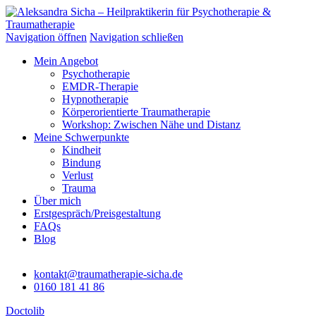
Zum
Inhalt
springen
Navigation öffnen
Navigation schließen
Mein Angebot
Psychotherapie
EMDR-Therapie
Hypnotherapie
Körperorientierte Traumatherapie
Workshop: Zwischen Nähe und Distanz
Meine Schwerpunkte
Kindheit
Bindung
Verlust
Trauma
Über mich
Erstgespräch/Preisgestaltung
FAQs
Blog
kontakt@traumatherapie-sicha.de
0160 181 41 86
Doctolib