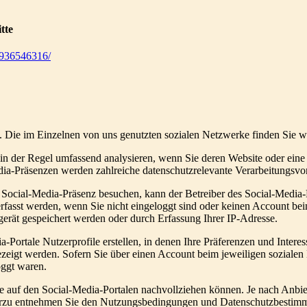
tte
4936546316/
n. Die im Einzelnen von uns genutzten sozialen Netzwerke finden Sie we
n der Regel umfassend analysieren, wenn Sie deren Website oder eine W
a-Präsenzen werden zahlreiche datenschutzrelevante Verarbeitungsvor
Social-Media-Präsenz besuchen, kann der Betreiber des Social-Media-
sst werden, wenn Sie nicht eingeloggt sind oder keinen Account beim
dgerät gespeichert werden oder durch Erfassung Ihrer IP-Adresse.
a-Portale Nutzerprofile erstellen, in denen Ihre Präferenzen und Intere
zeigt werden. Sofern Sie über einen Account beim jeweiligen sozialen
oggt waren.
sse auf den Social-Media-Portalen nachvollziehen können. Je nach Anbi
hierzu entnehmen Sie den Nutzungsbedingungen und Datenschutzbestimm