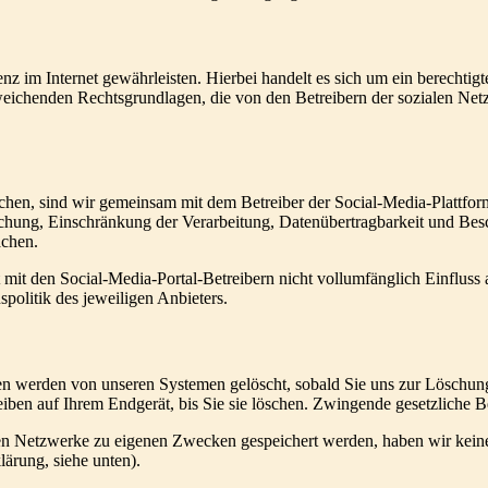
nz im Internet gewährleisten. Hierbei handelt es sich um ein berechtig
weichenden Rechtsgrundlagen, die von den Betreibern der sozialen Net
uchen, sind wir gemeinsam mit dem Betreiber der Social-Media-Plattfo
schung, Einschränkung der Verarbeitung, Datenübertragbarkeit und Bes
achen.
t mit den Social-Media-Portal-Betreibern nicht vollumfänglich Einflus
olitik des jeweiligen Anbieters.
en werden von unseren Systemen gelöscht, sobald Sie uns zur Löschung
eiben auf Ihrem Endgerät, bis Sie sie löschen. Zwingende gesetzliche 
en Netzwerke zu eigenen Zwecken gespeichert werden, haben wir keinen E
lärung, siehe unten).