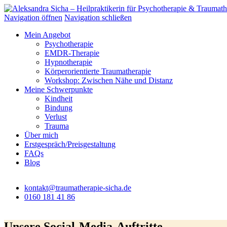
Zum
Inhalt
Navigation öffnen
Navigation schließen
springen
Mein Angebot
Psychotherapie
EMDR-Therapie
Hypnotherapie
Körperorientierte Traumatherapie
Workshop: Zwischen Nähe und Distanz
Meine Schwerpunkte
Kindheit
Bindung
Verlust
Trauma
Über mich
Erstgespräch/Preisgestaltung
FAQs
Blog
kontakt@traumatherapie-sicha.de
0160 181 41 86
Unsere Social-Media-Auftritte