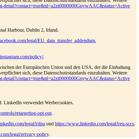
rpflichtet sich, diese Datenschutzstandards einzuhalten. Weitere
cipant-detail?contact=true&id=a2zt0000000GnywAAC&status=Active
nal Harbour, Dublin 2, Irland.
facebook.com/legal/EU_data_transfer_addendum
,
r.instagram.com/policy/
.
ischen der Europäischen Union und den USA, der die Einhaltung
rpflichtet sich, diese Datenschutzstandards einzuhalten. Weitere
cipant-detail?contact=true&id=a2zt0000000GnywAAC&status=Active
and. LinkedIn verwendet Werbecookies.
ontrols/retargeting-opt-out
.
inkedin.com/legal/l/dpa
und
https://www.linkedin.com/legal/l/eu-sccs
.
.com/legal/privacy-policy
.