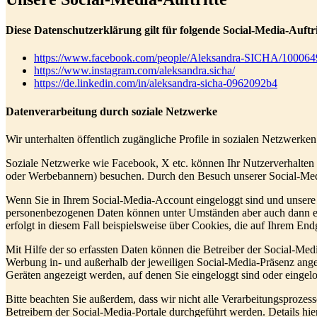
Diese Datenschutzerklärung gilt für folgende Social-Media-Auftri
https://www.facebook.com/people/Aleksandra-SICHA/10006
https://www.instagram.com/aleksandra.sicha/
https://de.linkedin.com/in/aleksandra-sicha-0962092b4
Datenverarbeitung durch soziale Netzwerke
Wir unterhalten öffentlich zugängliche Profile in sozialen Netzwerke
Soziale Netzwerke wie Facebook, X etc. können Ihr Nutzerverhalten i
oder Werbebannern) besuchen. Durch den Besuch unserer Social-Medi
Wenn Sie in Ihrem Social-Media-Account eingeloggt sind und unsere 
personenbezogenen Daten können unter Umständen aber auch dann erfa
erfolgt in diesem Fall beispielsweise über Cookies, die auf Ihrem En
Mit Hilfe der so erfassten Daten können die Betreiber der Social-Medi
Werbung in- und außerhalb der jeweiligen Social-Media-Präsenz ange
Geräten angezeigt werden, auf denen Sie eingeloggt sind oder eingel
Bitte beachten Sie außerdem, dass wir nicht alle Verarbeitungsproze
Betreibern der Social-Media-Portale durchgeführt werden. Details 