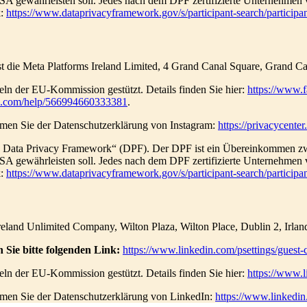
A gewährleisten soll. Jedes nach dem DPF zertifizierte Unternehmen ve
k:
https://www.dataprivacyframework.gov/s/participant-search/parti
ist die Meta Platforms Ireland Limited, 4 Grand Canal Square, Grand Ca
ln der EU-Kommission gestützt. Details finden Sie hier:
https://www.
ok.com/help/566994660333381
.
men Sie der Datenschutzerklärung von Instagram:
https://privacycente
S Data Privacy Framework“ (DPF). Der DPF ist ein Übereinkommen zw
A gewährleisten soll. Jedes nach dem DPF zertifizierte Unternehmen ve
k:
https://www.dataprivacyframework.gov/s/participant-search/parti
 Ireland Unlimited Company, Wilton Plaza, Wilton Place, Dublin 2, Irl
Sie bitte folgenden Link:
https://www.linkedin.com/psettings/guest-c
ln der EU-Kommission gestützt. Details finden Sie hier:
https://www.l
men Sie der Datenschutzerklärung von LinkedIn:
https://www.linkedin